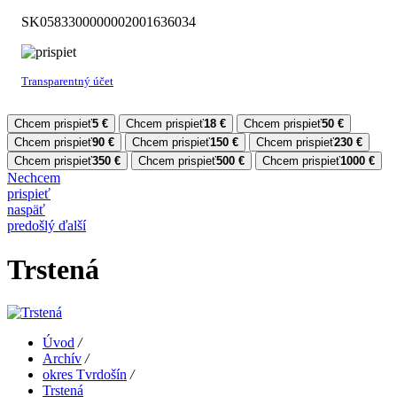
SK05
8330
0000
0020
0163
6034
Transparentný účet
Chcem prispieť
5 €
Chcem prispieť
18 €
Chcem prispieť
50 €
Chcem prispieť
90 €
Chcem prispieť
150 €
Chcem prispieť
230 €
Chcem prispieť
350 €
Chcem prispieť
500 €
Chcem prispieť
1000 €
Nechcem
prispieť
naspäť
predošlý
ďalší
Trstená
Úvod
/
Archív
/
okres Tvrdošín
/
Trstená