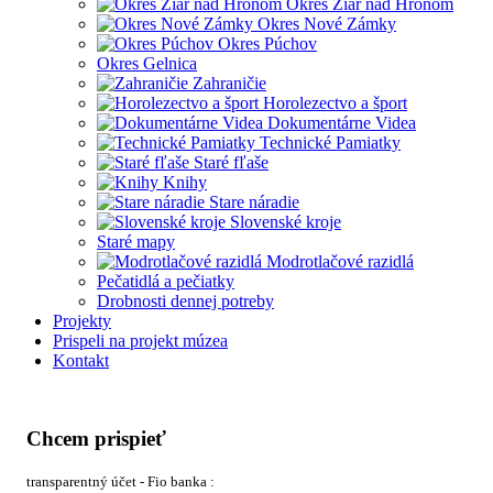
Okres Žiar nad Hronom
Okres Nové Zámky
Okres Púchov
Okres Gelnica
Zahraničie
Horolezectvo a šport
Dokumentárne Videa
Technické Pamiatky
Staré fľaše
Knihy
Stare náradie
Slovenské kroje
Staré mapy
Modrotlačové razidlá
Pečatidlá a pečiatky
Drobnosti dennej potreby
Projekty
Prispeli na projekt múzea
Kontakt
Chcem prispieť
transparentný účet - Fio banka :