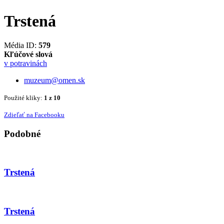
Trstená
Média ID:
579
Kľúčové slová
v potravinách
muzeum@omen.sk
Použité kliky:
1 z 10
Zdieľať na Facebooku
Podobné
Trstená
Trstená