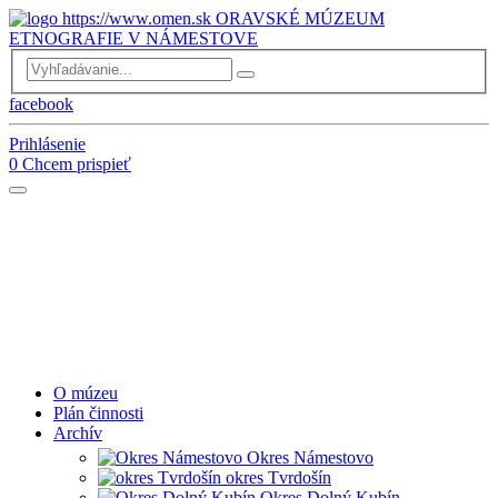
ORAVSKÉ MÚZEUM
ETNOGRAFIE V NÁMESTOVE
facebook
Prihlásenie
0
Chcem prispieť
O múzeu
Plán činnosti
Archív
Okres Námestovo
okres Tvrdošín
Okres Dolný Kubín