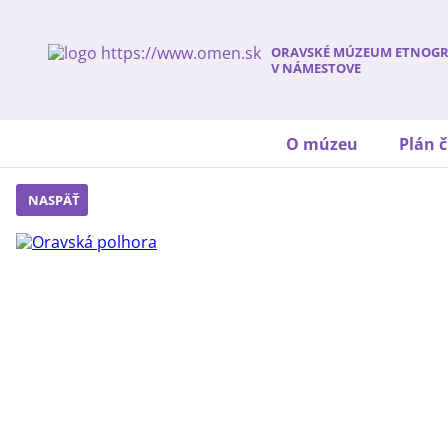
ORAVSKÉ MÚZEUM ETNOGR
V NÁMESTOVE
O múzeu
Plán č
NASPÄŤ