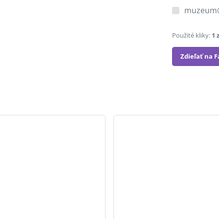
muzeum
Použité kliky:
1 
Zdieľať na 