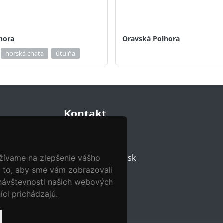
hora
Oravská Polhora
horská chata
útulňa
Kontakt
0907 19 40 40
muzeum@omen.sk
užívame na zlepšenie vášho
a to, aby sme vám zobrazovali
 návštevnosti našich webových
íci prichádzajú.