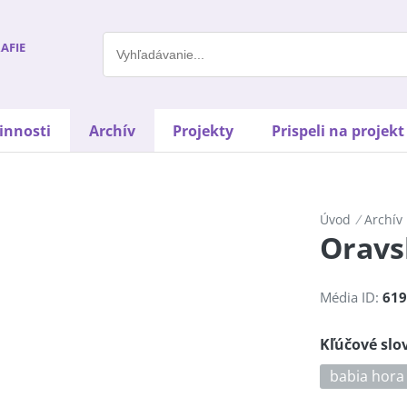
AFIE
innosti
Archív
Projekty
Prispeli na projek
Úvod
/
Archív
Oravs
Média ID:
619
Kľúčové slo
babia hora