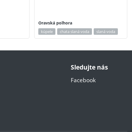
Oravská polhora
kúpele
chata slaná voda
slaná voda
Sledujte nás
Facebook