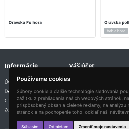
Oravská Polhora
Oravská pol
babia hora
Informácie
Váš účet
Používame cookies
Úvod
Prihlásenie
Dobrovoľný príspevok
Registrácia
Súbory cookie a ďalšie technológie sledovania po
zážitku z prehliadania našich webových stránok, n
Cookies politika
Zabudnuté heslo
prispôsobený obsah a cielené reklamy, na analýzu
Zdroje
Typy kont
stránok a na pochopenie toho, odkiaľ naši návštevn
Súhlasím
Odmietam
Zmeniť moje nastavenia