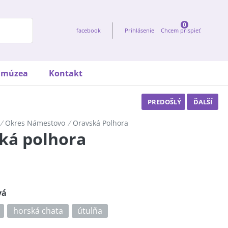
0
facebook
Prihlásenie
Chcem prispieť
t múzea
Kontakt
PREDOŠLÝ
ĎALŠÍ
/
Okres Námestovo
/
Oravská Polhora
ká polhora
vá
horská chata
útulňa