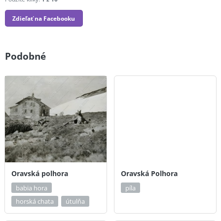
Zdieľať na Facebooku
Podobné
Oravská polhora
Oravská Polhora
babia hora
píla
horská chata
útulňa