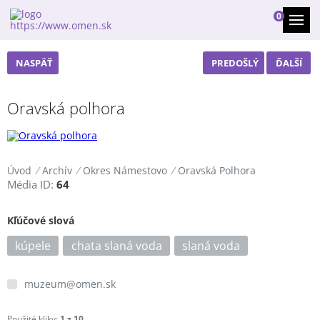
0
NASPÄŤ
PREDOŠLÝ
ĎALŠÍ
Oravská polhora
Úvod
/
Archív
/
Okres Námestovo
/
Oravská Polhora
Média ID:
64
Kľúčové slová
kúpele
chata slaná voda
slaná voda
muzeum@omen.sk
Použité kliky:
1 z 10