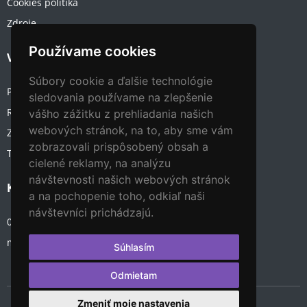
Cookies politika
Zdroje
Používame cookies
Váš účet
Súbory cookie a ďalšie technológie
Prihlásenie
sledovania používame na zlepšenie
Registrácia
vášho zážitku z prehliadania našich
webových stránok, na to, aby sme vám
Zabudnuté heslo
zobrazovali prispôsobený obsah a
Typy kont
cielené reklamy, na analýzu
návštevnosti našich webových stránok
Kontakt
a na pochopenie toho, odkiaľ naši
návštevníci prichádzajú.
0907 19 40 40
muzeum@omen.sk
Súhlasím
Odmietam
Zmeniť moje nastavenia