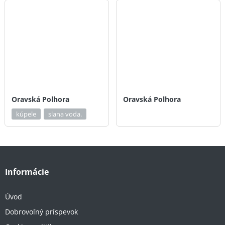
Oravská Polhora
Oravská Polhora
kúpele
slana voda.
Informácie
Úvod
Dobrovoľný príspevok