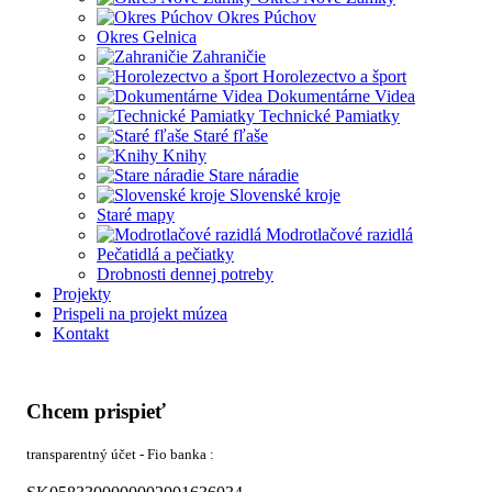
Okres Púchov
Okres Gelnica
Zahraničie
Horolezectvo a šport
Dokumentárne Videa
Technické Pamiatky
Staré fľaše
Knihy
Stare náradie
Slovenské kroje
Staré mapy
Modrotlačové razidlá
Pečatidlá a pečiatky
Drobnosti dennej potreby
Projekty
Prispeli na projekt múzea
Kontakt
Chcem prispieť
transparentný účet - Fio banka :