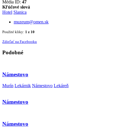
Média ID:
47
Kľúčové slová
Hotel
Slanica
muzeum@omen.sk
Použité kliky:
1 z 10
Zdieľať na Facebooku
Podobné
Námestovo
Murín
Lekárnik
Námestovo
Lekáreň
Námestovo
Námestovo