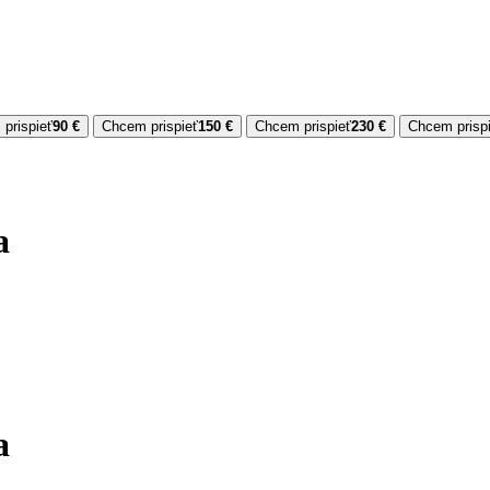
prispieť
90 €
Chcem prispieť
150 €
Chcem prispieť
230 €
Chcem prisp
a
a