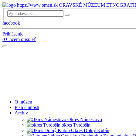
ORAVSKÉ MÚZEUM ETNOGRAFI
facebook
Prihlásenie
0
Chcem prispieť
O múzeu
Plán činnosti
Archív
Okres Námestovo
okres Tvrdošín
Okres Dolný Kubín
Zatopené obce O