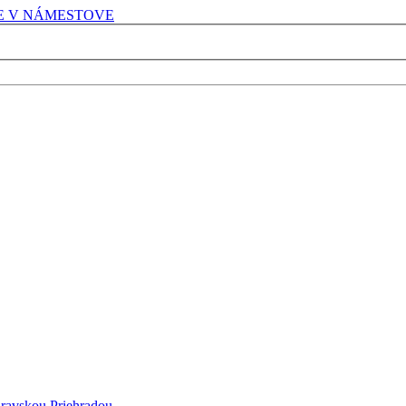
E V NÁMESTOVE
ravskou Priehradou