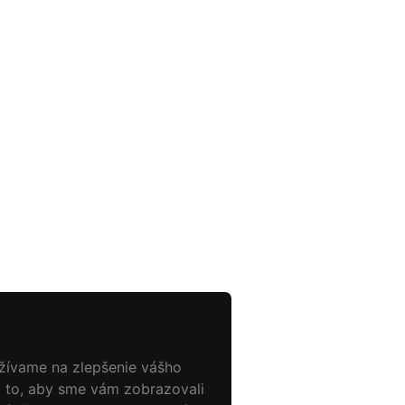
užívame na zlepšenie vášho
a to, aby sme vám zobrazovali