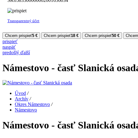
SK05
8330
0000
0020
0163
6034
Transparentný účet
Chcem prispieť
5 €
Chcem prispieť
18 €
Chcem prispieť
50 €
Chcem 
prispieť
naspäť
predošlý
ďalší
Námestovo - časť Slanická osad
Úvod
/
Archív
/
Okres Námestovo
/
Námestovo
Námestovo - časť Slanická osad