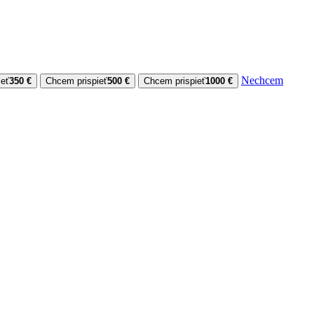
Nechcem
ieť
350 €
Chcem prispieť
500 €
Chcem prispieť
1000 €