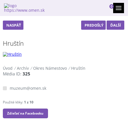
0
NASPÄŤ
PREDOŠLÝ
ĎALŠÍ
Hruštín
Úvod
/
Archív
/
Okres Námestovo
/
Hruštín
Média ID:
325
muzeum@omen.sk
Použité kliky:
1 z 10
Zdieľať na Facebooku