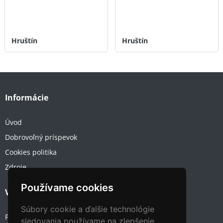
Hruštín
Hruštín
Informácie
Úvod
Dobrovoľný príspevok
Cookies politika
Zdroje
Používame cookies
Váš účet
Súbory cookie a ďalšie technológie
Prihlásenie
sledovania používame na zlepšenie