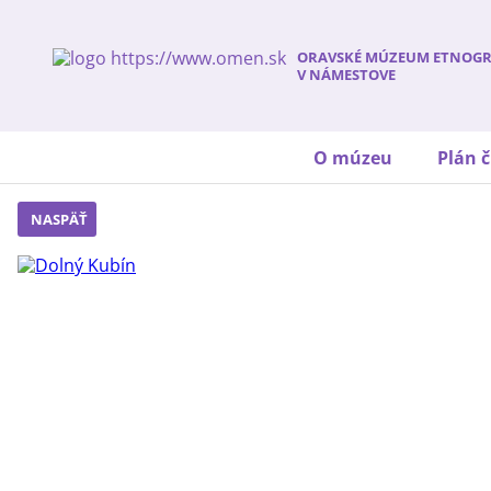
ORAVSKÉ MÚZEUM ETNOGR
V NÁMESTOVE
O múzeu
Plán č
NASPÄŤ