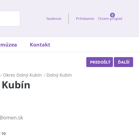
0
facebook
Prihlásenie
Chcem prispieť
t múzea
Kontakt
PREDOŠLÝ
ĎALŠÍ
/
Okres Dolný Kubín
/
Dolný Kubín
 Kubín
@omen.sk
z 10